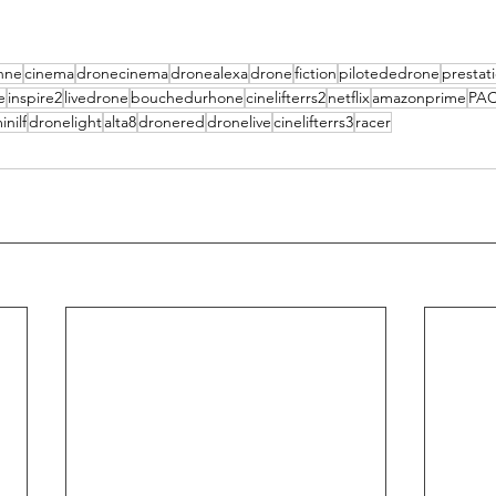
nne
cinema
dronecinema
dronealexa
drone
fiction
pilotededrone
prestat
e
inspire2
livedrone
bouchedurhone
cinelifterrs2
netflix
amazonprime
PA
nilf
dronelight
alta8
dronered
dronelive
cinelifterrs3
racer