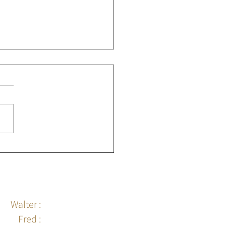
ONSE - avec Jean
ARDIN
Walter :
06 95 10 93 95
Fred :
06 87 83 16 99