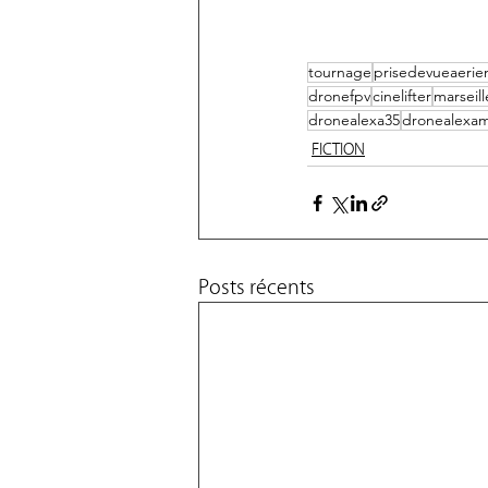
tournage
prisedevueaerie
dronefpv
cinelifter
marseill
dronealexa35
dronealexami
FICTION
Posts récents