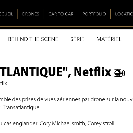
CCUEIL
DRONES
CAR TO CAR
PORTFOLIO
LOCATI
BEHIND THE SCENE
SÉRIE
MATÉRIEL
LANTIQUE", Netflix 🚁
flix
ble des prises de vues aériennes par drone sur la nouvel
: Transatlantique. 
Lucas englander, Cory Michael smith, Corey stroll...