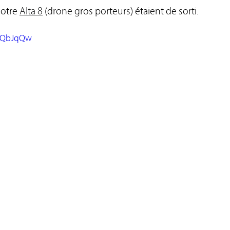
notre 
Alta 8
 (drone gros porteurs) étaient de sorti.
iGQbJqQw