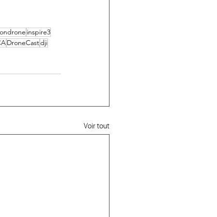
iondrone
inspire3
CA
DroneCast
dji
Voir tout