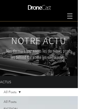
Drone
Cast
NOTRE ACTU
Nos derniers tournages les dernières prods
les behind the scène les nouveautés…
ACTUS
All Posts
All Posts