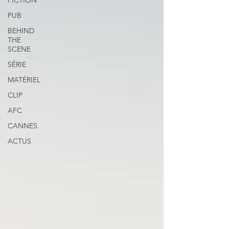
FICTION
PUB
BEHIND
THE
SCENE
SÉRIE
MATÉRIEL
CLIP
AFC
CANNES
ACTUS