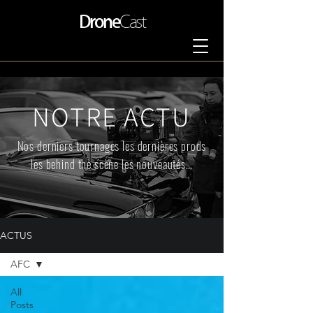
Drone
Cast
NOTRE ACTU
Nos derniers tournages les dernières prods
les behind the scène les nouveautés…
ACTUS
AFC
All
Posts