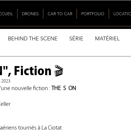
CCUEIL
DRONES
CAR TO CAR
PORTFOLIO
LOCATI
BEHIND THE SCENE
SÉRIE
MATÉRIEL
, Fiction 🎬
n 2023
'une nouvelle fiction : 
THESON
eller
ériens tournés à La Ciotat. 