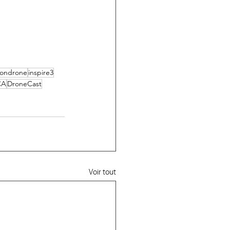
iondrone
inspire3
CA
DroneCast
Voir tout