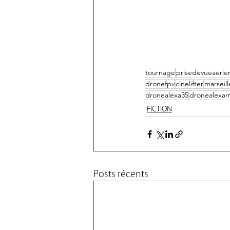
tournage
prisedevueaerie
dronefpv
cinelifter
marseill
dronealexa35
dronealexami
FICTION
Posts récents