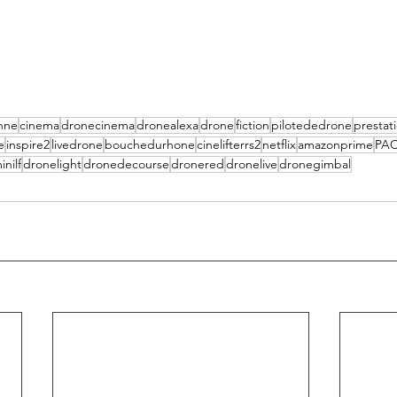
nne
cinema
dronecinema
dronealexa
drone
fiction
pilotededrone
prestat
e
inspire2
livedrone
bouchedurhone
cinelifterrs2
netflix
amazonprime
PA
nilf
dronelight
dronedecourse
dronered
dronelive
dronegimbal