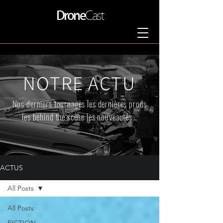
Drone
Cast
NOTRE ACTU
Nos derniers tournages les dernières prods
les behind the scène les nouveautés…
ACTUS
All Posts
All Posts