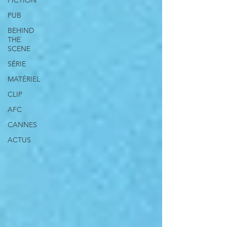
FICTION
PUB
BEHIND
THE
SCENE
SÉRIE
MATÉRIEL
CLIP
AFC
CANNES
ACTUS