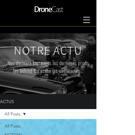
Drone
Cast
NOTRE ACTU
Nos derniers tournages les dernières prods
les behind the scène les nouveautés…
ACTUS
All Posts
All Posts