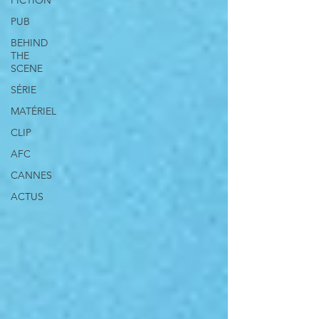
FICTION
PUB
BEHIND
THE
SCENE
SÉRIE
MATÉRIEL
CLIP
AFC
CANNES
ACTUS