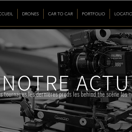
CCUEIL
DRONES
CAR TO CAR
PORTFOLIO
LOCATI
NOTRE ACTU
s tournages les dernières prods les behind the scène les