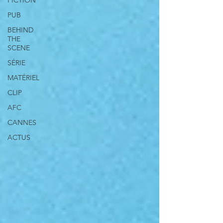
FICTION
PUB
BEHIND
THE
SCENE
SÉRIE
MATÉRIEL
CLIP
AFC
CANNES
ACTUS