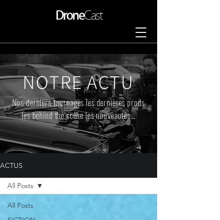
Drone
Cast
NOTRE ACTU
Nos derniers tournages les dernières prods
les behind the scène les nouveautés…
ACTUS
All Posts
All Posts