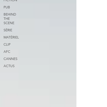
FICTION
PUB
BEHIND
THE
SCENE
SÉRIE
MATÉRIEL
CLIP
AFC
CANNES
ACTUS