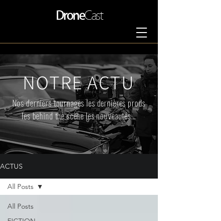
Drone
Cast
NOTRE ACTU
Nos derniers tournages les dernières prods
les behind the scène les nouveautés…
ACTUS
All Posts
All Posts