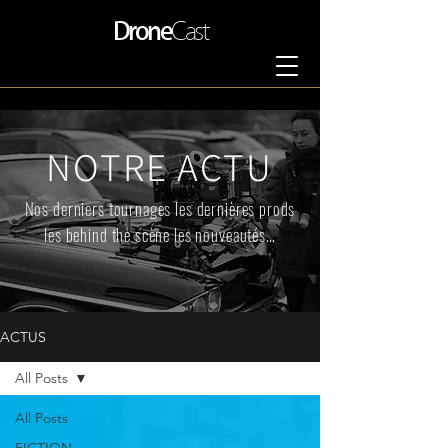
Drone
Cast
NOTRE ACTU
Nos derniers tournages les dernières prods
les behind the scène les nouveautés…
ACTUS
All Posts
All Posts