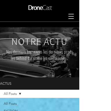
Drone
Cast
NOTRE ACTU
Nos derniers tournages les dernières prods
les behind the scène les nouveautés…
ACTUS
All Posts
All Posts