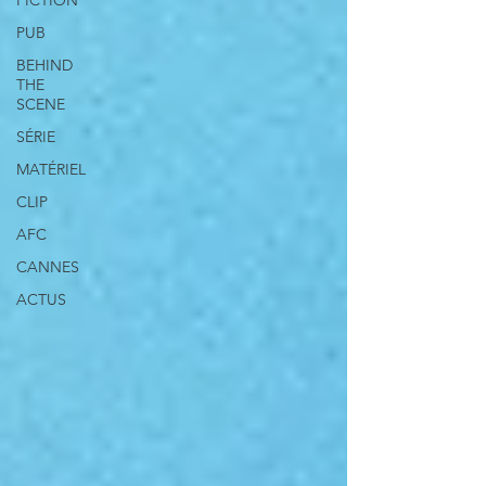
FICTION
PUB
BEHIND
THE
SCENE
SÉRIE
MATÉRIEL
CLIP
AFC
CANNES
ACTUS